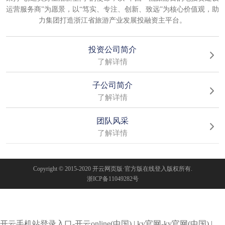
运营服务商”为愿景，以“笃实、专注、创新、致远”为核心价值观，助
力集团打造浙江省旅游产业发展投融资主平台。
投资公司简介
了解详情
子公司简介
了解详情
团队风采
了解详情
Copyright © 2015-2020 开云网页版·官方版在线登入版权所有.
浙ICP备11049282号
开云手机站登录入口-开云online(中国)
|
ky官网-ky官网(中国)
|