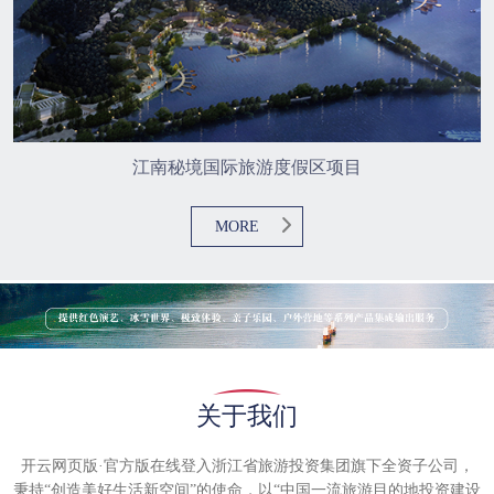
江南秘境国际旅游度假区项目
MORE
关于我们
开云网页版·官方版在线登入浙江省旅游投资集团旗下全资子公司，
秉持“创造美好生活新空间”的使命，以“中国一流旅游目的地投资建设