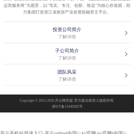
运营服务商”为愿景，以“笃实、专注、创新、致远”为核心价值观，助
力集团打造浙江省旅游产业发展投融资主平台。
投资公司简介
了解详情
子公司简介
了解详情
团队风采
了解详情
Copyright © 2015-2020 开云网页版·官方版在线登入版权所有.
浙ICP备11049282号
开云手机站登录入口-开云online(中国)
|
ky官网-ky官网(中国)
|