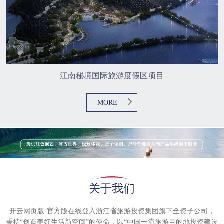
江南秘境国际旅游度假区项目
MORE
关于我们
开云网页版·官方版在线登入浙江省旅游投资集团旗下全资子公司，
秉持“创造美好生活新空间”的使命，以“中国一流旅游目的地投资建设